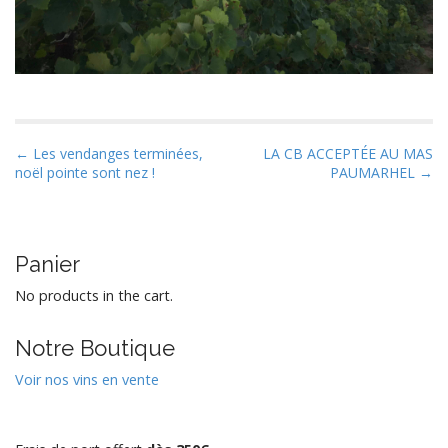
P
← Les vendanges terminées,
LA CB ACCEPTÉE AU MAS
noël pointe sont nez !
PAUMARHEL →
o
s
t
n
Panier
a
No products in the cart.
v
i
Notre Boutique
g
Voir nos vins en vente
a
t
i