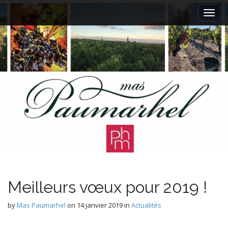
M
S
k
a
i
i
p
n
t
m
o
e
c
n
o
n
u
t
e
n
t
Meilleurs vœux pour 2019 !
by
Mas Paumarhel
on
14 janvier 2019
in
Actualités