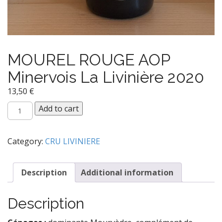
MOUREL ROUGE AOP
Minervois La Livinière 2020
13,50
€
MOUREL
Add to cart
ROUGE
AOP
Minervois
Category:
CRU LIVINIERE
La
Livinière
2020
Description
Additional information
quantity
Description