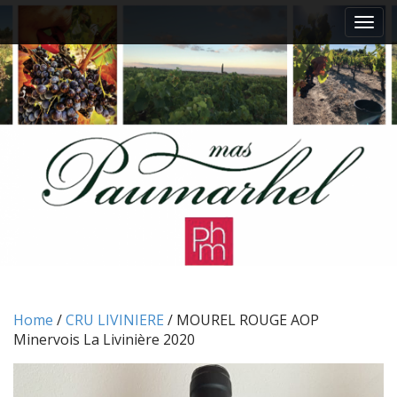
M
S
k
a
i
i
p
n
t
m
o
e
c
n
o
n
u
t
e
n
t
Home
/
CRU LIVINIERE
/ MOUREL ROUGE AOP
Minervois La Livinière 2020