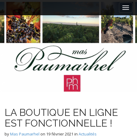
M
S
k
a
i
i
p
n
t
m
o
e
c
n
o
n
u
t
e
n
t
LA BOUTIQUE EN LIGNE
EST FONCTIONNELLE !
by
Mas Paumarhel
on
19 février 2021
in
Actualités