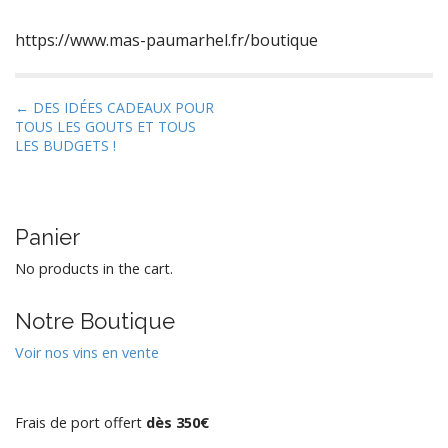
https://www.mas-paumarhel.fr/boutique
P
← DES IDÉES CADEAUX POUR
TOUS LES GOUTS ET TOUS
o
LES BUDGETS !
s
t
n
Panier
a
v
No products in the cart.
i
g
Notre Boutique
a
Voir nos vins en vente
t
i
o
Frais de port offert
dès 350€
n